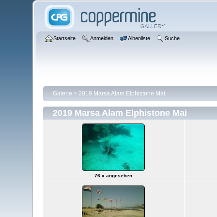
Startseite
Anmelden
Albenliste
Suche
Galerie
>
2019 Marsa Alam Elphistone Mai
2019 Marsa Alam Elphistone Mai
76 x angesehen