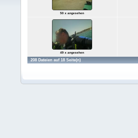
50 x angesehen
49 x angesehen
208 Dateien auf 18 Seite(n)