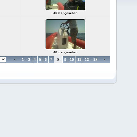
46 x angesehen
48 x angesehen
1
-
3
4
5
6
7
8
9
10
11
12
-
18