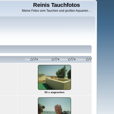
Reinis Tauchfotos
Meine Fotos vom Tauchen und großen Aquarien ...
•
•
•
Titel
Dateiname
Datum
Position
54 x angesehen