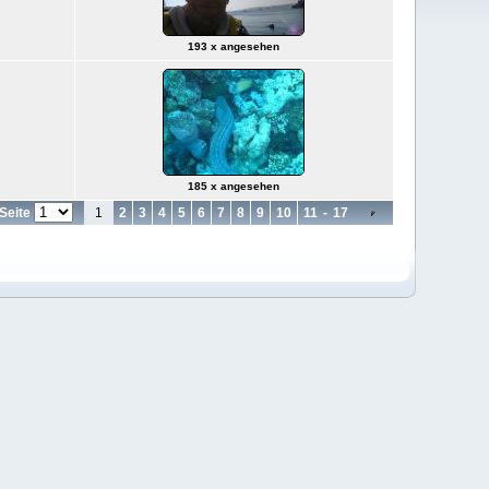
193 x angesehen
185 x angesehen
Seite
1
2
3
4
5
6
7
8
9
10
11
-
17