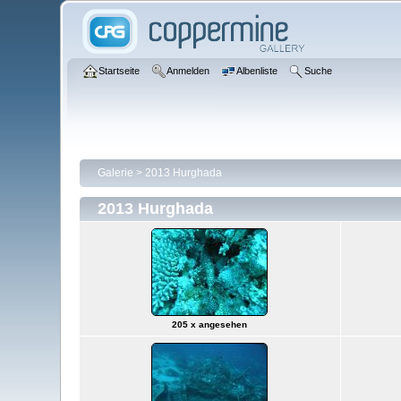
Startseite
Anmelden
Albenliste
Suche
Galerie
>
2013 Hurghada
2013 Hurghada
205 x angesehen