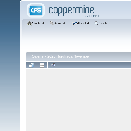
Startseite
Anmelden
Albenliste
Suche
Galerie
>
2023 Hurghada November