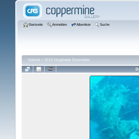
Startseite
Anmelden
Albenliste
Suche
Galerie
>
2015 Hurghada Dezember
D